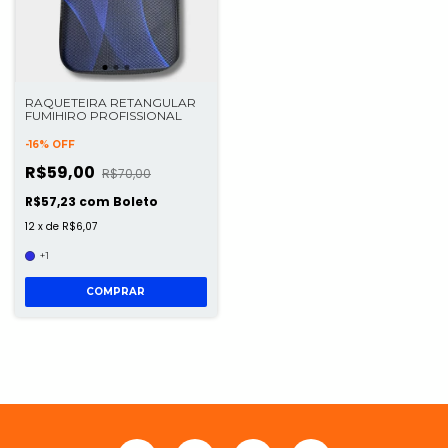
RAQUETEIRA RETANGULAR
FUMIHIRO PROFISSIONAL
-
16
%
OFF
R$59,00
R$70,00
R$57,23
com
Boleto
12
x
de
R$6,07
+1
COMPRAR