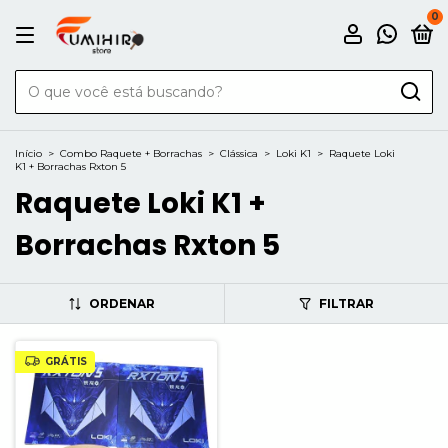
0
Início
>
Combo Raquete + Borrachas
>
Clássica
>
Loki K1
>
Raquete Loki
K1 + Borrachas Rxton 5
Raquete Loki K1 +
Borrachas Rxton 5
ORDENAR
FILTRAR
GRÁTIS