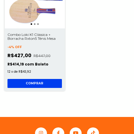
Combo Loki K1 Clássica +
Borracha Rxton5 Tênis Mesa
-
4
%
OFF
R$427,00
R$447,00
R$414,19
com
Boleto
12
x
de
R$43,92