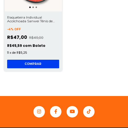
Raqueteira Individual
Acolchoada Sanwei Tênis de
Mesa
-
4
%
OFF
R$47,00
R$49,00
R$45,59
com
Boleto
11
x
de
R$5,25