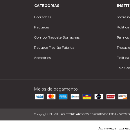
CATEGORIAS
INSTI
Borrachas
Sobre n
Raquetes
Politica
Combo Raquete Borrachas
Termos 
Raquete Padrão Fábrica
Trocas 
Acessórios
Politic
Fale Co
Meios de pagamento
Copyright FUMIHIRO STORE ARTIGOS ESPORTIVOS LTDA - 57992006000
Ao navegar por est