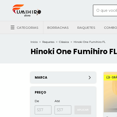
CATEGORIAS
BORRACHAS
RAQUETES
COMBO
Início
>
Raquetes
>
Clássica
>
Hinoki One Fumihiro FL
Hinoki One Fumihiro FL
MARCA
GRÁ
PREÇO
De
Até
APLICAR