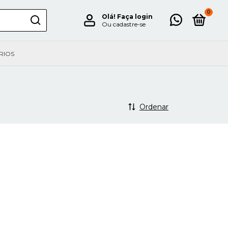
0
Olá!
Faça login
Ou cadastre-se
RIOS
Ordenar