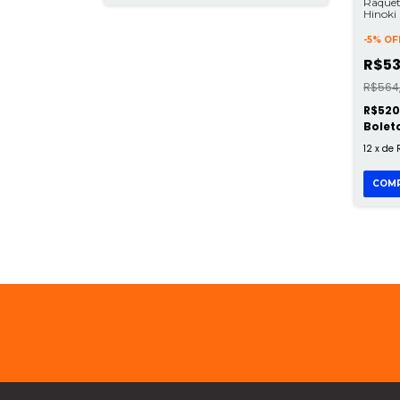
Raquet
Hinok
9mm 
-
5
%
OF
R$53
R$564
R$520
Bolet
12
x
de