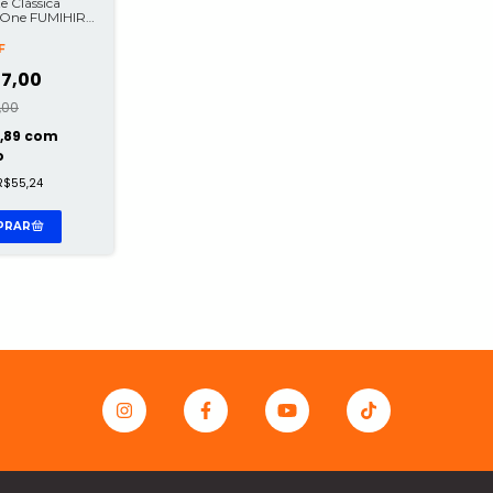
e Clássica
i One FUMIHIRO
FL
F
7,00
,00
,89
com
o
R$55,24