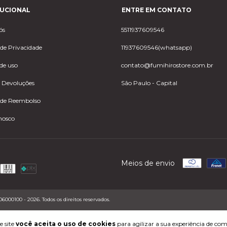
TUCIONAL
ENTRE EM CONTATO
ós
5511937609546
 de Privacidade
11937609546(whatsapp)
de uso
contato@fumihirostore.com.br
e Devoluções
São Paulo - Capital
a de Reembolso
nosco
Meios de envio
100 - 2026. Todos os direitos reservados.
e site
você aceita o uso de cookies
para agilizar a sua experiência de co