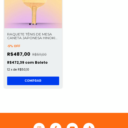
RAQUETE TÊNIS DE MESA
CANETA JAPONESA HINOKI
10MM FUMIHIRO
-
5
%
OFF
R$487,00
R$511,00
R$472,39
com
Boleto
12
x
de
R$50,10