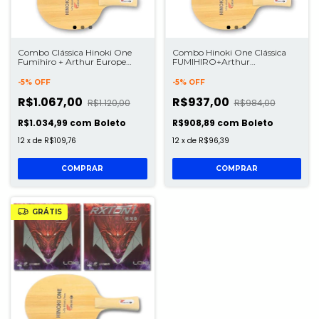
Combo Clássica Hinoki One
Combo Hinoki One Clássica
Fumihiro + Arthur Europe
FUMIHIRO+Arthur
Diamond
Diamond+Rxton5
-
5
%
OFF
-
5
%
OFF
R$1.067,00
R$937,00
R$1.120,00
R$984,00
R$1.034,99
com
Boleto
R$908,89
com
Boleto
12
x
de
R$109,76
12
x
de
R$96,39
GRÁTIS