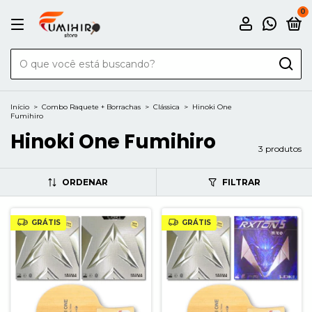
0
Início
>
Combo Raquete + Borrachas
>
Clássica
>
Hinoki One
Fumihiro
Hinoki One Fumihiro
3 produtos
ORDENAR
FILTRAR
GRÁTIS
GRÁTIS