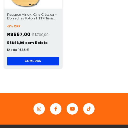
Raquete Hinoki One Clássica +
Borrachas Rxton 1 ITTF Tênis
Mesa
-
5
%
OFF
R$667,00
R$700,00
R$646,99
com
Boleto
12
x
de
R$68,61